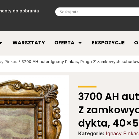
enty do pobrania
WARSZTATY
OFERTA
EKSPOZYCJE
O
cy Pinkas
/ 3700 AH autor Ignacy Pinkas, Praga Z zamkowych schodów, 
3700 AH aut
Z zamkowych
dykta, 40×50
Kategorie:
Ignacy Pinkas