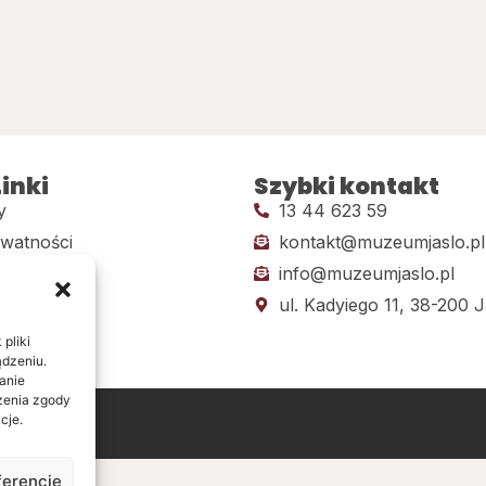
inki
Szybki kontakt
y
13 44 623 59
ywatności
kontakt@muzeumjaslo.pl
info@muzeumjaslo.pl
dostępności
ul. Kadyiego 11, 38-200 J
pliki
ądzeniu.
anie
ażenia zgody
cje.
ine
ferencje