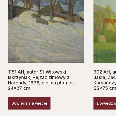
1151 AH, autor St Witowski
902 AH, a
Iskrzyniak, Pejzaż zimowy z
Jasła, Za
Harendy, 1936, olej na płótnie,
Komańczy, 
24×27 cm
55×75 c
Dowiedz się więcej
Dowiedz s