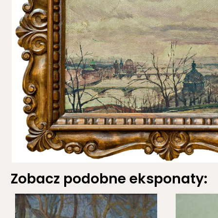
Zobacz podobne eksponaty: