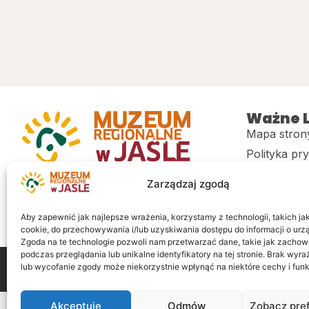
Ważne L
Mapa stron
Polityka pr
Muzeum regionalne w Jaśle im. dr.
CITiK
Zarządzaj zgodą
Stanisława Kadyiego
Deklaracja 
Sklep
Aby zapewnić jak najlepsze wrażenia, korzystamy z technologii, takich jak 
cookie, do przechowywania i/lub uzyskiwania dostępu do informacji o urz
Zgoda na te technologie pozwoli nam przetwarzać dane, takie jak zachow
podczas przeglądania lub unikalne identyfikatory na tej stronie. Brak wyr
lub wycofanie zgody może niekorzystnie wpłynąć na niektóre cechy i funk
Wszelkie prawa zastrzeżone
Realizacja: LiderOnl
Akceptuję
Odmów
Zobacz pre