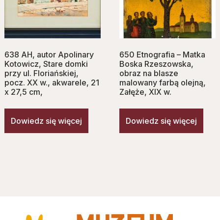
638 AH, autor Apolinary
650 Etnografia – Matka
Kotowicz, Stare domki
Boska Rzeszowska,
przy ul. Floriańskiej,
obraz na blasze
pocz. XX w., akwarele, 21
malowany farbą olejną,
x 27,5 cm,
Załęże, XIX w.
Dowiedz się więcej
Dowiedz się więcej