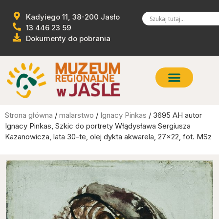
Kadyiego 11, 38-200 Jasło
13 446 23 59
Dokumenty do pobrania
Strona główna
/
malarstwo
/
Ignacy Pinkas
/ 3695 AH autor
Ignacy Pinkas, Szkic do portrety Włądysława Sergiusza
Kazanowicza, lata 30-te, olej dykta akwarela, 27×22, fot. MSz