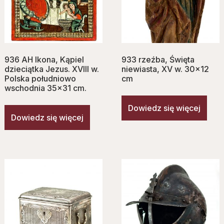
936 AH Ikona, Kąpiel
933 rzeźba, Ś‌więta
dzieciątka Jezus. XVIII w.
niewiasta, XV w. 30×12
Polska południowo
cm
wschodnia 35×31 cm.
Dowiedz się więcej
Dowiedz się więcej