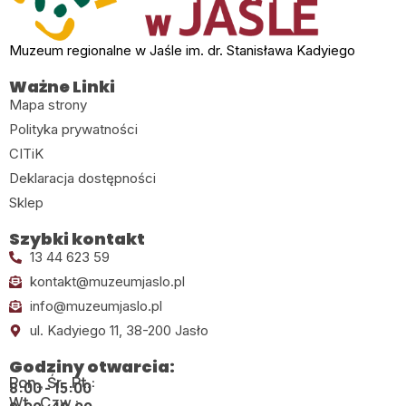
Muzeum regionalne w Jaśle im. dr. Stanisława Kadyiego
Ważne Linki
Mapa strony
Polityka prywatności
CITiK
Deklaracja dostępności
Sklep
Szybki kontakt
13 44 623 59
kontakt@muzeumjaslo.pl
info@muzeumjaslo.pl
ul. Kadyiego 11, 38-200 Jasło
Godziny otwarcia:
Pon., Śr., Pt.:
8:00 - 15:00
Wt., Czw.: