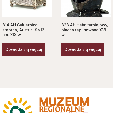
814 AH Cukiernica
323 AH Hełm turniejowy,
srebrna, Austria, 9×13
blacha repusowana XVI
cm. XIX w.
w.
Dowiedz się więcej
Dowiedz się więcej