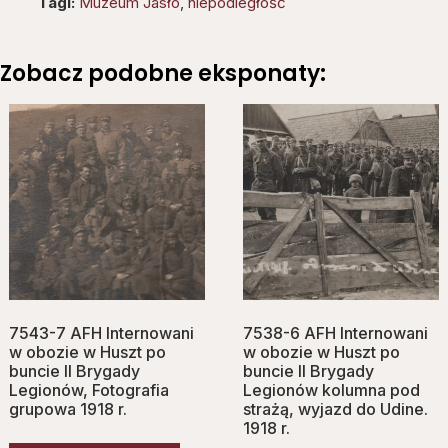
Tagi:
Muzeum Jasło
,
niepodległość
Zobacz podobne eksponaty:
7543-7 AFH Internowani
7538-6 AFH Internowani
w obozie w Huszt po
w obozie w Huszt po
buncie II Brygady
buncie II Brygady
Legionów, Fotografia
Legionów kolumna pod
grupowa 1918 r.
strażą, wyjazd do Udine.
1918 r.