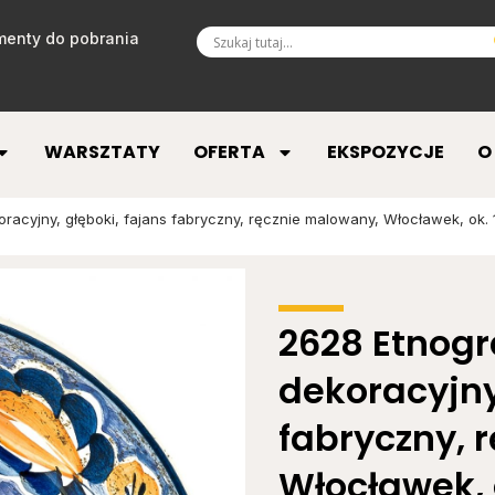
enty do pobrania
WARSZTATY
OFERTA
EKSPOZYCJE
O
oracyjny, głęboki, fajans fabryczny, ręcznie malowany, Włocławek, ok. 
2628 Etnogra
dekoracyjny
fabryczny, 
Włocławek, o