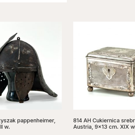
zyszak pappenheimer,
814 AH Cukiernica srebr
I w.
Austria, 9×13 cm. XIX w