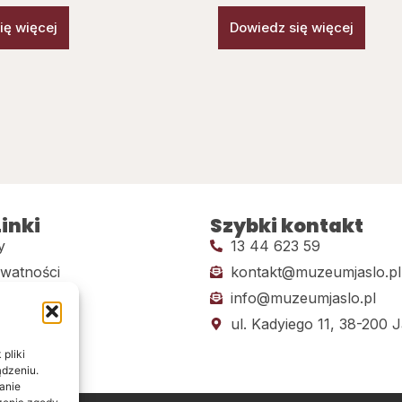
ię więcej
Dowiedz się więcej
inki
Szybki kontakt
y
13 44 623 59
ywatności
kontakt@muzeumjaslo.pl
info@muzeumjaslo.pl
dostępności
ul. Kadyiego 11, 38-200 J
pliki
ądzeniu.
anie