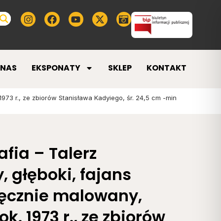
 NAS
EKSPONATY
SKLEP
KONTAKT
1973 r., ze zbiorów Stanisława Kadyiego, śr. 24,5 cm -min
fia – Talerz
, głęboki, fajans
ręcznie malowany,
k. 1973 r., ze zbiorów