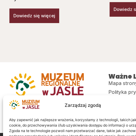
Dowiedz s
Dowiedz się więcej
Ważne L
Mapa stron
Polityka pr
Muzeum regionalne w Jaśle im. dr.
CITiK
Zarządzaj zgodą
Stanisława Kadyiego
Deklaracja 
Sklep
Aby zapewnić jak najlepsze wrażenia, korzystamy z technologii, takich jak 
cookie, do przechowywania i/lub uzyskiwania dostępu do informacji o urz
Zgoda na te technologie pozwoli nam przetwarzać dane, takie jak zachow