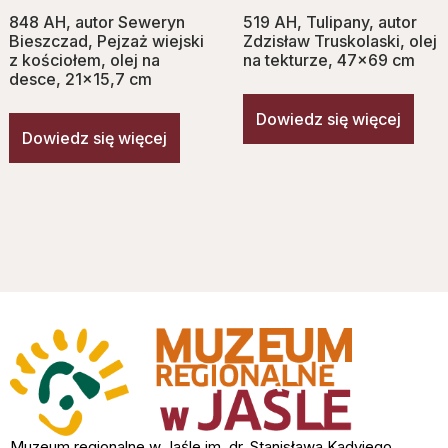
848 AH, autor Seweryn
519 AH, Tulipany, autor
Bieszczad, Pejzaż wiejski
Zdzisław Truskolaski, olej
z kościołem, olej na
na tekturze, 47×69 cm
desce, 21×15,7 cm
Dowiedz się więcej
Dowiedz się więcej
Muzeum regionalne w Jaśle im. dr. Stanisława Kadyiego