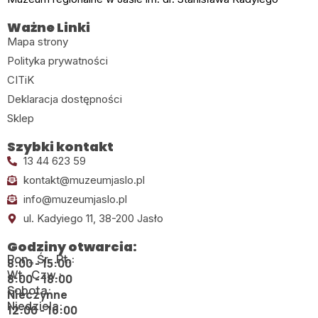
Ważne Linki
Mapa strony
Polityka prywatności
CITiK
Deklaracja dostępności
Sklep
Szybki kontakt
13 44 623 59
kontakt@muzeumjaslo.pl
info@muzeumjaslo.pl
ul. Kadyiego 11, 38-200 Jasło
Godziny otwarcia:
Pon., Śr., Pt.:
8:00 - 15:00
Wt., Czw.:
8:00 - 18:00
Sobota:
Nieczynne
Niedziela:
12:00 - 16:00