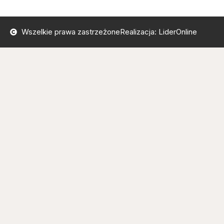
Wszelkie prawa zastrzeżone
Realizacja: LiderOnline