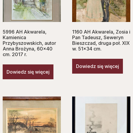
5996 AH Akwarela,
1160 AH Akwarela, Zosia i
Kamienica
Pan Tadeusz, Seweryn
Przybyszowskich, autor
Bieszczad, druga poł. XIX
Anna Brożyna, 60×40
w. 51×34 cm.
cm. 2017 r.
Dowiedz się więcej
Dowiedz się więcej