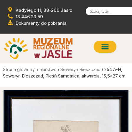
Kadyiego 11, 38-200 Jasło
13 446 23 59
Dokumenty do pobrania
Strona główna
/
malarstwo
/
Seweryn Bieszczad
/ 254 A-H,
Seweryn Bieszczad, Pieśń Samotnica, akwarela, 15,5×27 cm