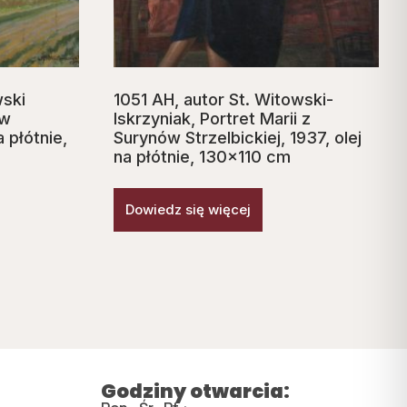
wski
1051 AH, autor St. Witowski-
 w
Iskrzyniak, Portret Marii z
a płótnie,
Surynów Strzelbickiej, 1937, olej
na płótnie, 130×110 cm
Dowiedz się więcej
Godziny otwarcia: