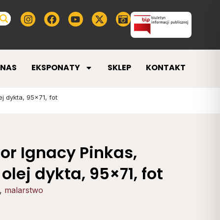
 NAS
EKSPONATY
SKLEP
KONTAKT
j dykta, 95×71, fot
or Ignacy Pinkas,
 olej dykta, 95×71, fot
,
malarstwo