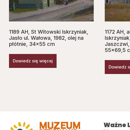
1189 AH, St Witowski Iskrzyniak,
1172 AH, a
Jasło ul. Wałowa, 1982, olej na
Iskrzyniak
płótnie, 34×55 cm
Jaszczwi, 
55×69,5 
Dowiedz się więcej
Dowiedz s
Ważne L