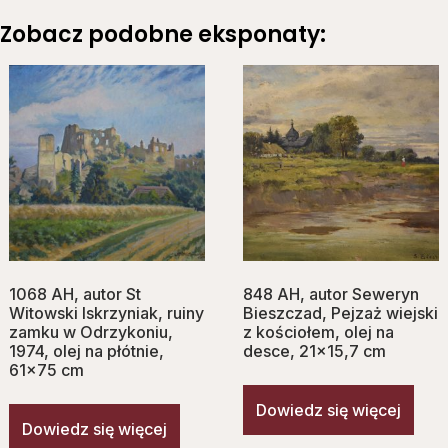
Zobacz podobne eksponaty:
1068 AH, autor St
848 AH, autor Seweryn
Witowski Iskrzyniak, ruiny
Bieszczad, Pejzaż wiejski
zamku w Odrzykoniu,
z kościołem, olej na
1974, olej na płótnie,
desce, 21×15,7 cm
61×75 cm
Dowiedz się więcej
Dowiedz się więcej