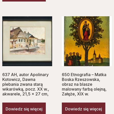
637 AH, autor Apolinary
650 Etnografia – Matka
Kotowicz, Dawna
Boska Rzeszowska,
plebania zwana starą
obraz na blasze
wikarówką, pocz. XX w.,
malowany farbą olejną,
akwarele, 21,5 x 27 cm,
Załęże, XIX w.
Dowiedz się więcej
Dowiedz się więcej