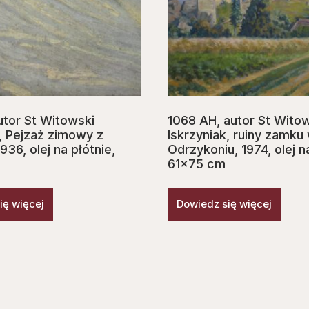
utor St Witowski
1068 AH, autor St Wito
k, Pejzaż zimowy z
Iskrzyniak, ruiny zamku
936, olej na płótnie,
Odrzykoniu, 1974, olej n
61×75 cm
ię więcej
Dowiedz się więcej