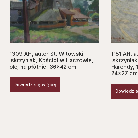
1309 AH, autor St. Witowski
1151 AH, a
Iskrzyniak, Kościół w Haczowie,
Iskrzynia
olej na płótnie, 36×42 cm
Harendy, 1
24×27 cm
Dowiedz się więcej
Dowiedz s