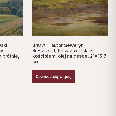
wski
848 AH, autor Seweryn
 w
Bieszczad, Pejzaż wiejski z
a płótnie,
kościołem, olej na desce, 21×15,7
cm
Dowiedz się więcej