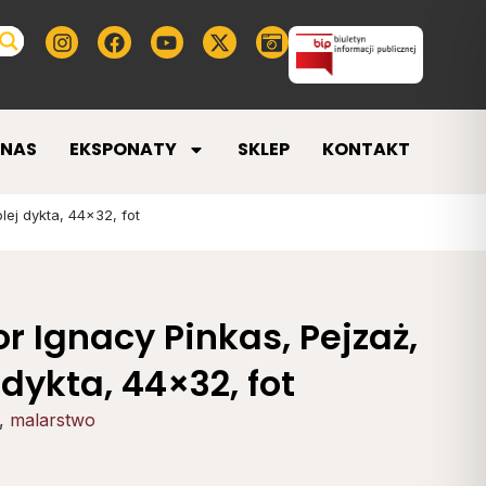
 NAS
EKSPONATY
SKLEP
KONTAKT
lej dykta, 44×32, fot
r Ignacy Pinkas, Pejzaż,
j dykta, 44×32, fot
,
malarstwo