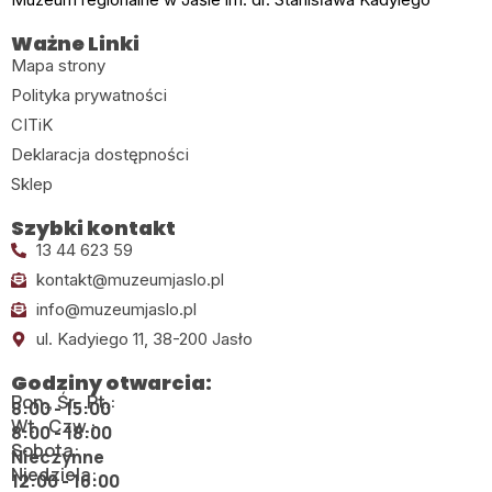
Ważne Linki
Mapa strony
Polityka prywatności
CITiK
Deklaracja dostępności
Sklep
Szybki kontakt
13 44 623 59
kontakt@muzeumjaslo.pl
info@muzeumjaslo.pl
ul. Kadyiego 11, 38-200 Jasło
Godziny otwarcia:
Pon., Śr., Pt.:
8:00 - 15:00
Wt., Czw.:
8:00 - 18:00
Sobota:
Nieczynne
Niedziela:
12:00 - 16:00