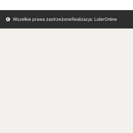
Wszelkie prawa zastrzeżone
Realizacja: LiderOnline