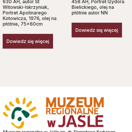
630 AH, autor St
458 AH, Portret Izydora
Witowski-Iskrzyniak,
Bielickiego, olej na
Portret Apolinarego
płótnie autor NN
Kotowicza, 1976, olej na
płótnie, 75x60cm
Dowiedz się więcej
Dowiedz się więcej
Muzeum regionalne w Jaśle im. dr. Stanisława Kadyiego