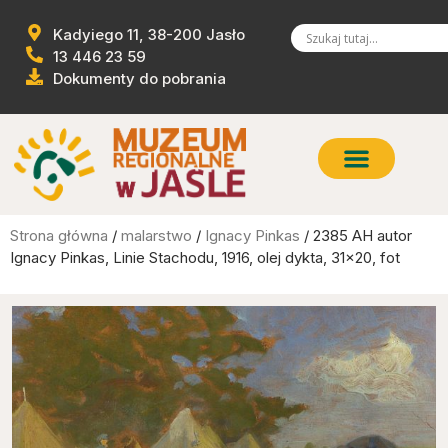
Kadyiego 11, 38-200 Jasło
13 446 23 59
Dokumenty do pobrania
Strona główna
/
malarstwo
/
Ignacy Pinkas
/ 2385 AH autor
Ignacy Pinkas, Linie Stachodu, 1916, olej dykta, 31×20, fot