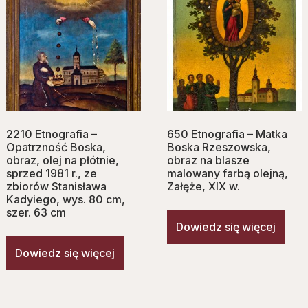
2210 Etnografia –
650 Etnografia – Matka
Opatrzność Boska,
Boska Rzeszowska,
obraz, olej na płótnie,
obraz na blasze
sprzed 1981 r., ze
malowany farbą olejną,
zbiorów Stanisława
Załęże, XIX w.
Kadyiego, wys. 80 cm,
szer. 63 cm
Dowiedz się więcej
Dowiedz się więcej