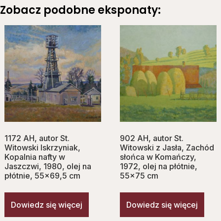
Zobacz podobne eksponaty:
1172 AH, autor St.
902 AH, autor St.
Witowski Iskrzyniak,
Witowski z Jasła, Zachód
Kopalnia nafty w
słońca w Komańczy,
Jaszczwi, 1980, olej na
1972, olej na płótnie,
płótnie, 55×69,5 cm
55×75 cm
Dowiedz się więcej
Dowiedz się więcej