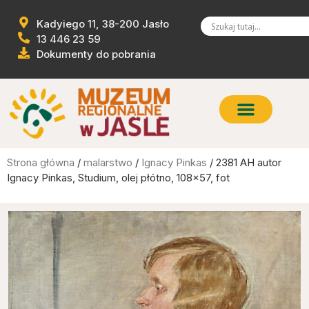
Kadyiego 11, 38-200 Jasło
13 446 23 59
Dokumenty do pobrania
Strona główna
/
malarstwo
/
Ignacy Pinkas
/ 2381 AH autor
Ignacy Pinkas, Studium, olej płótno, 108×57, fot