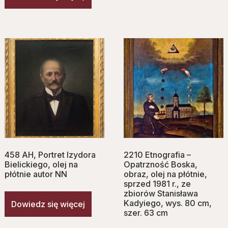
458 AH, Portret Izydora
2210 Etnografia –
Bielickiego, olej na
Opatrzność Boska,
płótnie autor NN
obraz, olej na płótnie,
sprzed 1981 r., ze
zbiorów Stanisława
Kadyiego, wys. 80 cm,
Dowiedz się więcej
szer. 63 cm