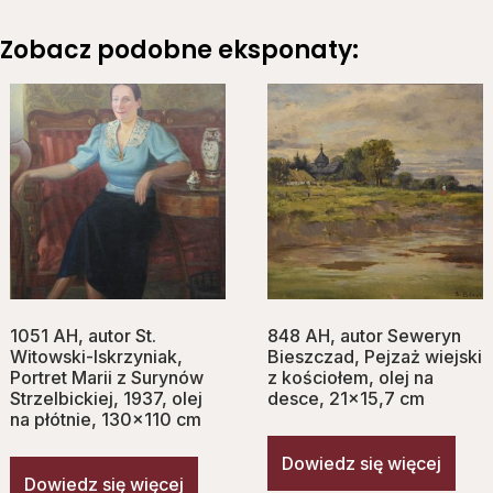
Zobacz podobne eksponaty:
1051 AH, autor St.
848 AH, autor Seweryn
Witowski-Iskrzyniak,
Bieszczad, Pejzaż wiejski
Portret Marii z Surynów
z kościołem, olej na
Strzelbickiej, 1937, olej
desce, 21×15,7 cm
na płótnie, 130×110 cm
Dowiedz się więcej
Dowiedz się więcej