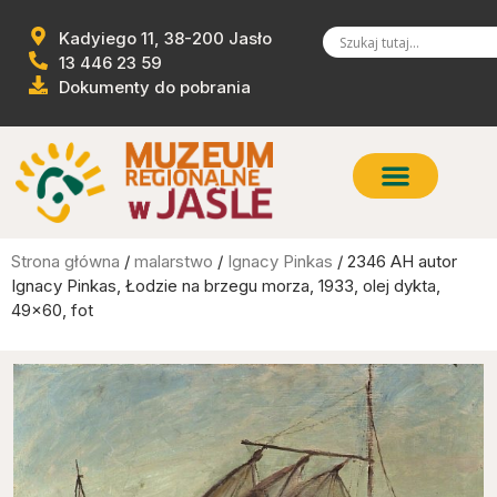
Kadyiego 11, 38-200 Jasło
13 446 23 59
Dokumenty do pobrania
Strona główna
/
malarstwo
/
Ignacy Pinkas
/ 2346 AH autor
Ignacy Pinkas, Łodzie na brzegu morza, 1933, olej dykta,
49×60, fot