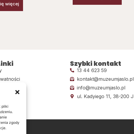
ię więcej
inki
Szybki kontakt
y
13 44 623 59
ywatności
kontakt@muzeumjaslo.pl
info@muzeumjaslo.pl
dostępności
ul. Kadyiego 11, 38-200 J
pliki
ądzeniu.
anie
ażenia zgody
cje.
ine