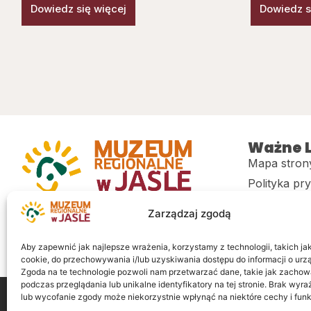
Dowiedz się więcej
Dowiedz s
Ważne L
Mapa stron
Polityka pr
Muzeum regionalne w Jaśle im. dr.
CITiK
Zarządzaj zgodą
Stanisława Kadyiego
Deklaracja 
Sklep
Aby zapewnić jak najlepsze wrażenia, korzystamy z technologii, takich jak 
cookie, do przechowywania i/lub uzyskiwania dostępu do informacji o urz
Zgoda na te technologie pozwoli nam przetwarzać dane, takie jak zachow
podczas przeglądania lub unikalne identyfikatory na tej stronie. Brak wyr
lub wycofanie zgody może niekorzystnie wpłynąć na niektóre cechy i funk
Wszelkie prawa zastrzeżone
Realizacja: LiderOnl