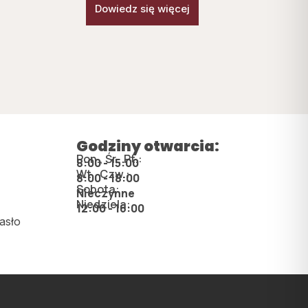
Dowiedz się więcej
Godziny otwarcia:
Pon., Śr., Pt.:
8:00 - 15:00
Wt., Czw.:
8:00 - 18:00
Sobota:
Nieczynne
Niedziela:
12:00 - 16:00
asło