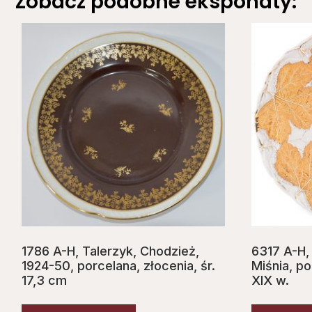
Zobacz podobne eksponaty:
1786 A-H, Talerzyk, Chodzież,
6317 A-H,
1924-50, porcelana, złocenia, śr.
Miśnia, po
17,3 cm
XIX w.