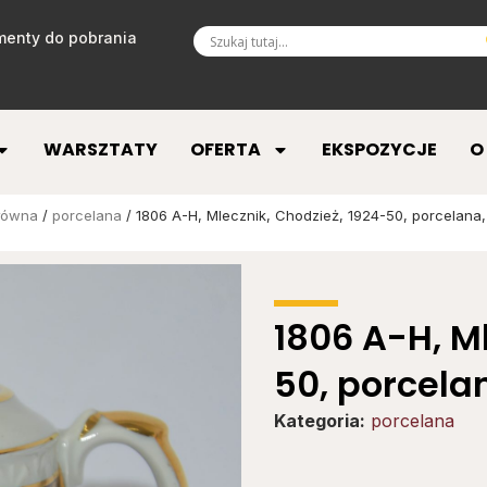
enty do pobrania
WARSZTATY
OFERTA
EKSPOZYCJE
O
łówna
/
porcelana
/ 1806 A-H, Mlecznik, Chodzież, 1924-50, porcelana,
1806 A-H, M
50, porcela
Kategoria:
porcelana