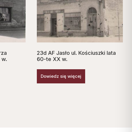
rza
23d AF Jasło ul. Kościuszki lata
 w.
60-te XX w.
Dowiedz się więcej