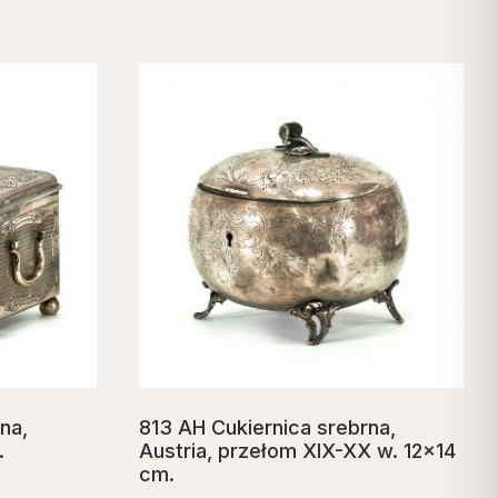
na,
813 AH Cukiernica srebrna,
.
Austria, przełom XIX-XX w. 12×14
cm.