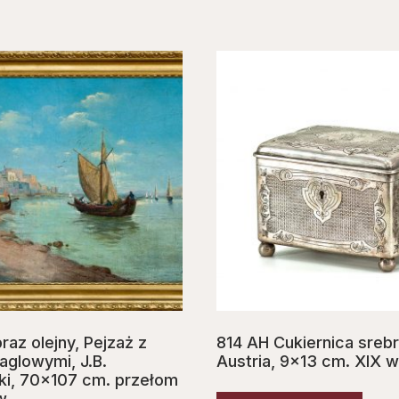
az olejny, Pejzaż z
814 AH Cukiernica srebr
aglowymi, J.B.
Austria, 9×13 cm. XIX w
i, 70×107 cm. przełom
w.