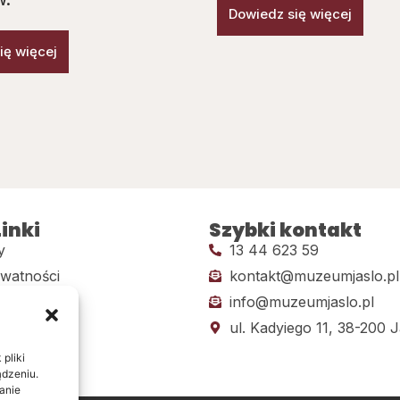
Dowiedz się więcej
ię więcej
inki
Szybki kontakt
y
13 44 623 59
ywatności
kontakt@muzeumjaslo.pl
info@muzeumjaslo.pl
dostępności
ul. Kadyiego 11, 38-200 J
pliki
ądzeniu.
anie