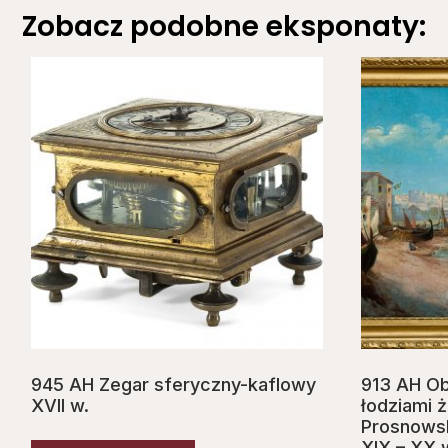
Zobacz podobne eksponaty:
945 AH Zegar sferyczny-kaflowy
913 AH Obr
XVII w.
łodziami ż
Prosnowsk
XIX – XX 