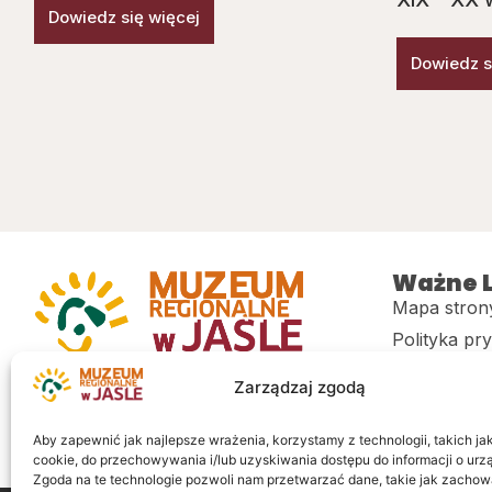
Dowiedz się więcej
Dowiedz s
Ważne L
Mapa stron
Polityka pr
Muzeum regionalne w Jaśle im. dr.
CITiK
Zarządzaj zgodą
Stanisława Kadyiego
Deklaracja 
Sklep
Aby zapewnić jak najlepsze wrażenia, korzystamy z technologii, takich jak 
cookie, do przechowywania i/lub uzyskiwania dostępu do informacji o urz
Zgoda na te technologie pozwoli nam przetwarzać dane, takie jak zachow