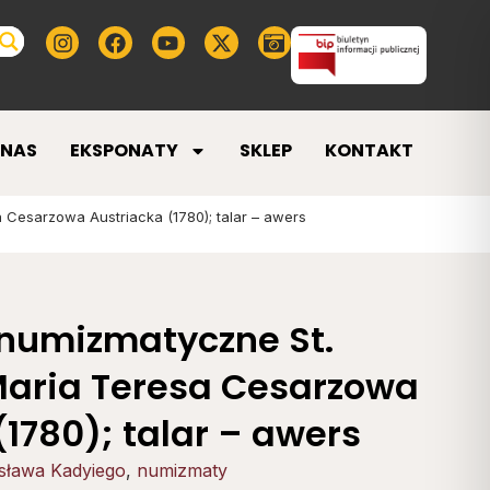
 NAS
EKSPONATY
SKLEP
KONTAKT
 Cesarzowa Austriacka (1780); talar – awers
 numizmatyczne St.
Maria Teresa Cesarzowa
(1780); talar – awers
isława Kadyiego
,
numizmaty