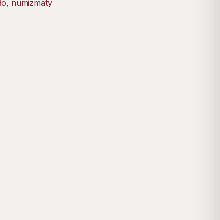
ło
,
numizmaty