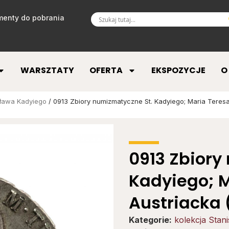
enty do pobrania
WARSZTATY
OFERTA
EKSPOZYCJE
O
sława Kadyiego
/ 0913 Zbiory numizmatyczne St. Kadyiego; Maria Teresa
0913 Zbiory
Kadyiego; 
Austriacka 
Kategorie:
kolekcja Stan