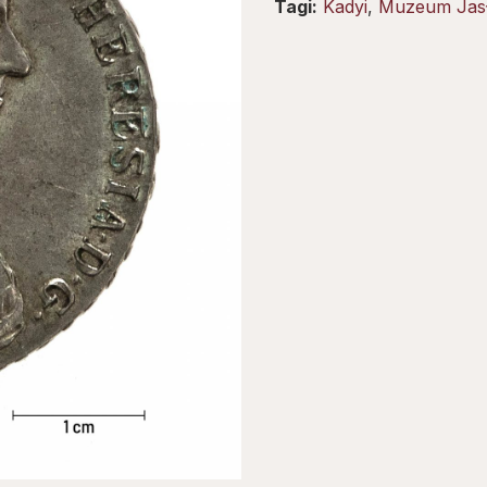
Tagi:
Kadyi
,
Muzeum Jas