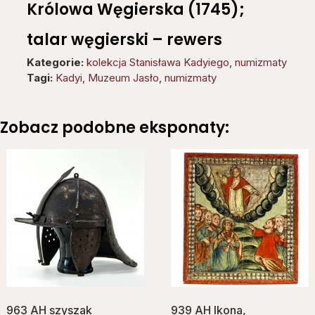
Królowa Węgierska (1745);
talar węgierski – rewers
Kategorie:
kolekcja Stanisława Kadyiego
,
numizmaty
Tagi:
Kadyi
,
Muzeum Jasło
,
numizmaty
Zobacz podobne eksponaty:
963 AH szyszak
939 AH Ikona,