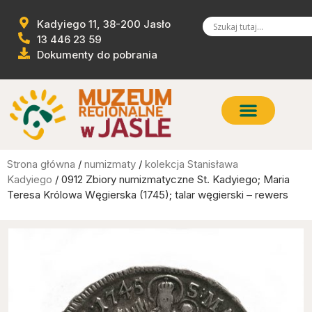
Kadyiego 11, 38-200 Jasło
13 446 23 59
Dokumenty do pobrania
Strona główna
/
numizmaty
/
kolekcja Stanisława
Kadyiego
/ 0912 Zbiory numizmatyczne St. Kadyiego; Maria
Teresa Królowa Węgierska (1745); talar węgierski – rewers