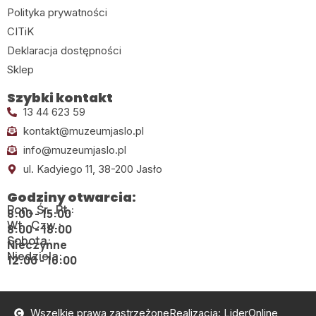
Polityka prywatności
CITiK
Deklaracja dostępności
Sklep
Szybki kontakt
13 44 623 59
kontakt@muzeumjaslo.pl
info@muzeumjaslo.pl
ul. Kadyiego 11, 38-200 Jasło
Godziny otwarcia:
Pon., Śr., Pt.:
8:00 - 15:00
Wt., Czw.:
8:00 - 18:00
Sobota:
Nieczynne
Niedziela:
12:00 - 16:00
Wszelkie prawa zastrzeżone
Realizacja: LiderOnline