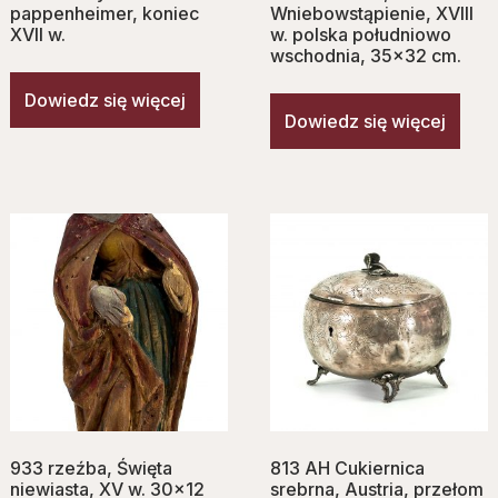
pappenheimer, koniec
Wniebowstąpienie, XVIII
XVII w.
w. polska południowo
wschodnia, 35×32 cm.
Dowiedz się więcej
Dowiedz się więcej
933 rzeźba, Ś‌więta
813 AH Cukiernica
niewiasta, XV w. 30×12
srebrna, Austria, przełom