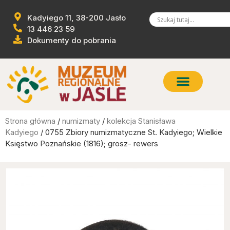
Kadyiego 11, 38-200 Jasło
13 446 23 59
Dokumenty do pobrania
Strona główna
/
numizmaty
/
kolekcja Stanisława
Kadyiego
/ 0755 Zbiory numizmatyczne St. Kadyiego; Wielkie
Księstwo Poznańskie (1816); grosz- rewers