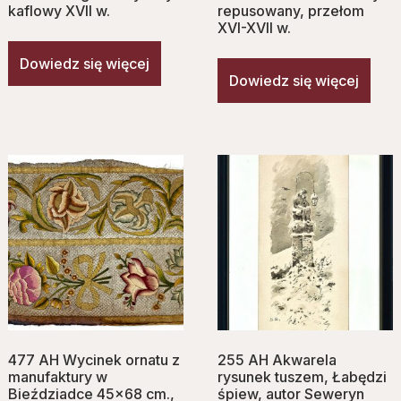
kaflowy XVII w.
repusowany, przełom
XVI-XVII w.
Dowiedz się więcej
Dowiedz się więcej
477 AH Wycinek ornatu z
255 AH Akwarela
manufaktury w
rysunek tuszem, Łabędzi
Bieździadce 45×68 cm.,
śpiew, autor Seweryn