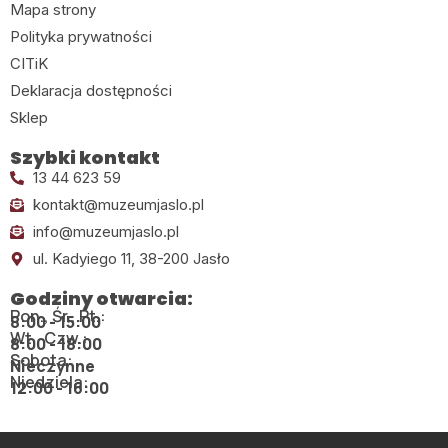
Mapa strony
Polityka prywatności
CITiK
Deklaracja dostępności
Sklep
Szybki kontakt
13 44 623 59
kontakt@muzeumjaslo.pl
info@muzeumjaslo.pl
ul. Kadyiego 11, 38-200 Jasło
Godziny otwarcia:
Pon., Śr., Pt.:
8:00 - 15:00
Wt., Czw.:
8:00 - 18:00
Sobota:
Nieczynne
Niedziela:
12:00 - 16:00