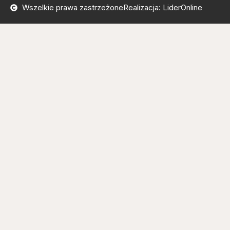
Wszelkie prawa zastrzeżone
Realizacja: LiderOnline