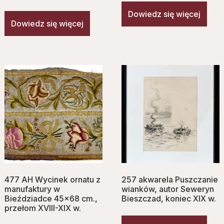
Dowiedz się więcej
Dowiedz się więcej
477 AH Wycinek ornatu z
257 akwarela Puszczanie
manufaktury w
wianków, autor Seweryn
Bieździadce 45×68 cm.,
Bieszczad, koniec XIX w.
przełom XVIII-XIX w.