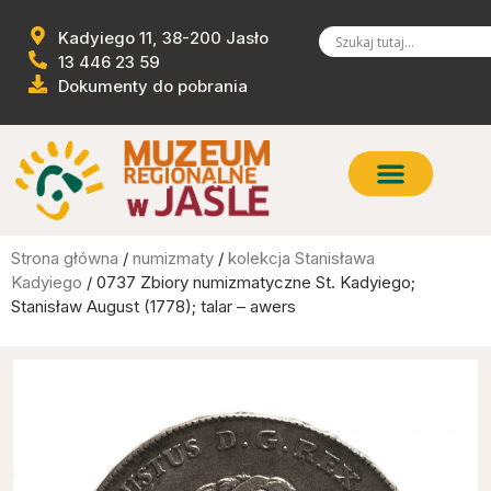
Kadyiego 11, 38-200 Jasło
13 446 23 59
Dokumenty do pobrania
Strona główna
/
numizmaty
/
kolekcja Stanisława
Kadyiego
/ 0737 Zbiory numizmatyczne St. Kadyiego;
Stanisław August (1778); talar – awers