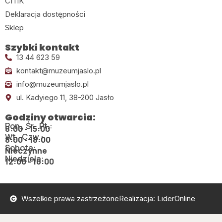
CITiK
Deklaracja dostępności
Sklep
Szybki kontakt
13 44 623 59
kontakt@muzeumjaslo.pl
info@muzeumjaslo.pl
ul. Kadyiego 11, 38-200 Jasło
Godziny otwarcia:
Pon., Śr., Pt.:
8:00 - 15:00
Wt., Czw.:
8:00 - 18:00
Sobota:
Nieczynne
Niedziela:
12:00 - 16:00
Wszelkie prawa zastrzeżone
Realizacja: LiderOnline