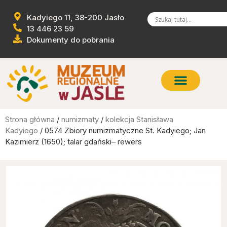
Kadyiego 11, 38-200 Jasło
13 446 23 59
Dokumenty do pobrania
Strona główna
/
numizmaty
/
kolekcja Stanisława
Kadyiego
/ 0574 Zbiory numizmatyczne St. Kadyiego; Jan
Kazimierz (1650); talar gdański– rewers