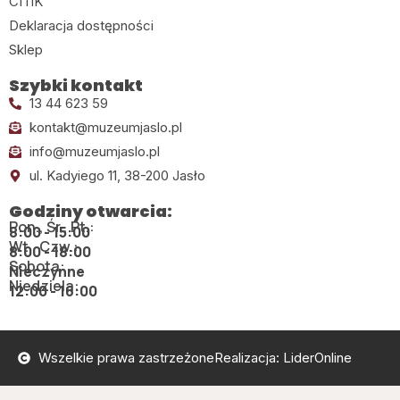
CITiK
Deklaracja dostępności
Sklep
Szybki kontakt
13 44 623 59
kontakt@muzeumjaslo.pl
info@muzeumjaslo.pl
ul. Kadyiego 11, 38-200 Jasło
Godziny otwarcia:
Pon., Śr., Pt.:
8:00 - 15:00
Wt., Czw.:
8:00 - 18:00
Sobota:
Nieczynne
Niedziela:
12:00 - 16:00
Wszelkie prawa zastrzeżone
Realizacja: LiderOnline