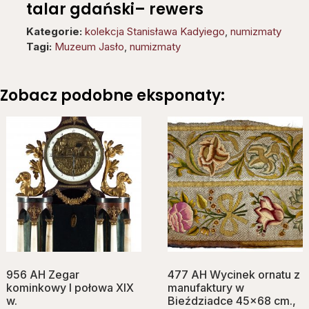
talar gdański– rewers
Kategorie:
kolekcja Stanisława Kadyiego
,
numizmaty
Tagi:
Muzeum Jasło
,
numizmaty
Zobacz podobne eksponaty:
956 AH Zegar
477 AH Wycinek ornatu z
kominkowy I połowa XIX
manufaktury w
w.
Bieździadce 45×68 cm.,