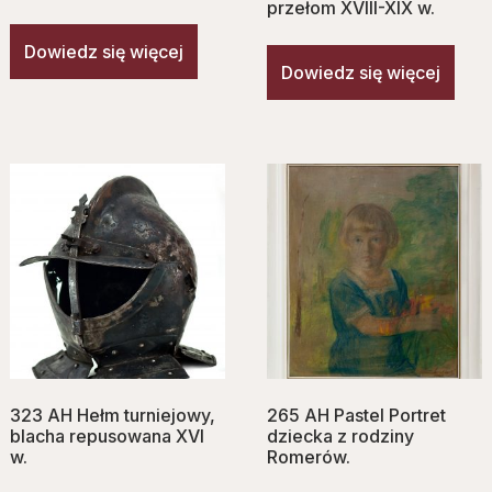
przełom XVIII-XIX w.
Dowiedz się więcej
Dowiedz się więcej
323 AH Hełm turniejowy,
265 AH Pastel Portret
blacha repusowana XVI
dziecka z rodziny
w.
Romerów.