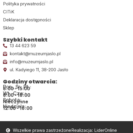
Polityka prywatności
CITiK
Deklaracja dostępności
Sklep
Szybki kontakt
13 44 623 59
kontakt@muzeumjaslo.pl
info@muzeumjaslo.pl
ul. Kadyiego 11, 38-200 Jasło
Godziny otwarcia:
Pon., Śr., Pt.:
8:00 - 15:00
Wt., Czw.:
8:00 - 18:00
Sobota:
Nieczynne
Niedziela:
12:00 - 16:00
Wszelkie prawa zastrzeżone
Realizacja: LiderOnline