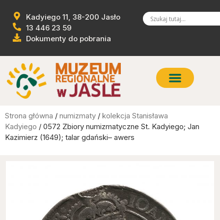
Kadyiego 11, 38-200 Jasło
13 446 23 59
Dokumenty do pobrania
Strona główna
/
numizmaty
/
kolekcja Stanisława
Kadyiego
/ 0572 Zbiory numizmatyczne St. Kadyiego; Jan
Kazimierz (1649); talar gdański– awers