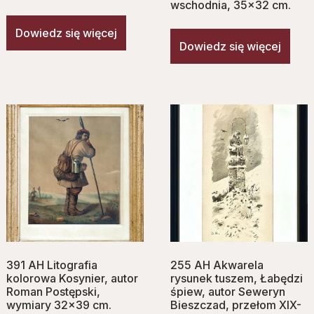
wschodnia, 35×32 cm.
Dowiedz się więcej
Dowiedz się więcej
391 AH Litografia
255 AH Akwarela
kolorowa Kosynier, autor
rysunek tuszem, Łabędzi
Roman Postępski,
śpiew, autor Seweryn
wymiary 32×39 cm.
Bieszczad, przełom XIX-