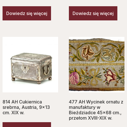
Dowiedz się więcej
Dowiedz się więcej
814 AH Cukiernica
477 AH Wycinek ornatu z
srebrna, Austria, 9×13
manufaktury w
cm. XIX w.
Bieździadce 45×68 cm.,
przełom XVIII-XIX w.