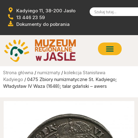
Kadyiego 11, 38-200 Jasło
13 446 23 59
Dokumenty do pobrania
Strona główna
/
numizmaty
/
kolekcja Stanisława
Kadyiego
/ 0475 Zbiory numizmatyczne St. Kadyiego;
Władysław IV Waza (1648); talar gdański – awers