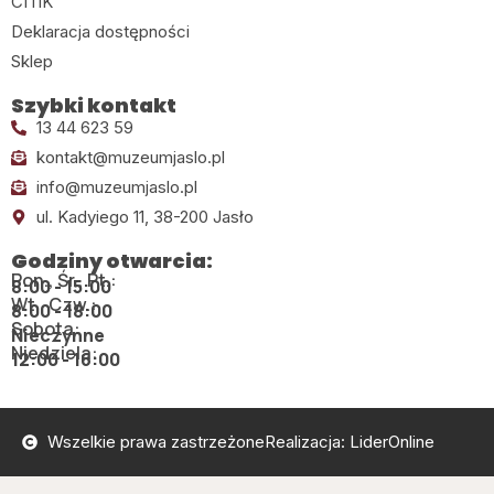
CITiK
Deklaracja dostępności
Sklep
Szybki kontakt
13 44 623 59
kontakt@muzeumjaslo.pl
info@muzeumjaslo.pl
ul. Kadyiego 11, 38-200 Jasło
Godziny otwarcia:
Pon., Śr., Pt.:
8:00 - 15:00
Wt., Czw.:
8:00 - 18:00
Sobota:
Nieczynne
Niedziela:
12:00 - 16:00
Wszelkie prawa zastrzeżone
Realizacja: LiderOnline