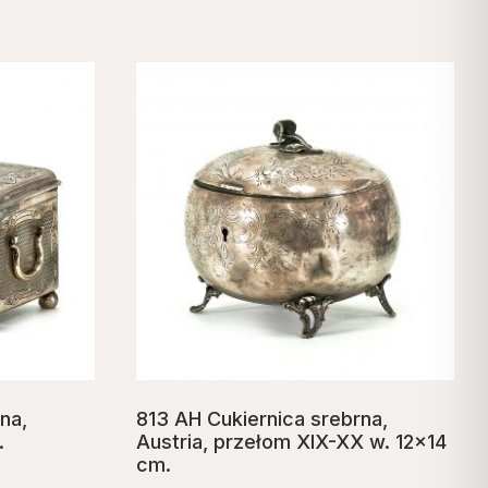
na,
813 AH Cukiernica srebrna,
.
Austria, przełom XIX-XX w. 12×14
cm.