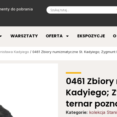
enty do pobrania
WARSZTATY
OFERTA
EKSPOZYCJE
O
anisława Kadyiego
/ 0461 Zbiory numizmatyczne St. Kadyiego; Zygmunt II
0461 Zbiory
Kadyiego; Z
ternar pozn
Kategorie:
kolekcja Stan