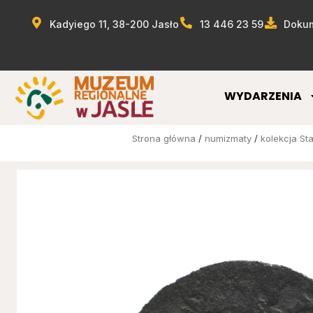
Kadyiego 11, 38-200 Jasło
13 446 23 59
Dokum
WYDARZENIA
Strona główna
/
numizmaty
/
kolekcja St