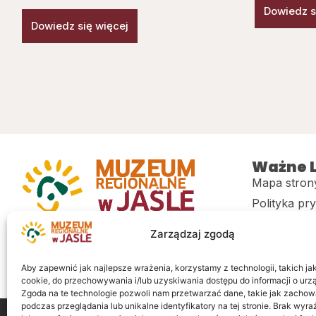
Dowiedz s
Dowiedz się więcej
Ważne L
Mapa stron
Polityka pr
Muzeum regionalne w Jaśle im. dr.
CITiK
Zarządzaj zgodą
Stanisława Kadyiego
Deklaracja 
Sklep
Aby zapewnić jak najlepsze wrażenia, korzystamy z technologii, takich jak 
cookie, do przechowywania i/lub uzyskiwania dostępu do informacji o urz
Zgoda na te technologie pozwoli nam przetwarzać dane, takie jak zachow
podczas przeglądania lub unikalne identyfikatory na tej stronie. Brak wyr