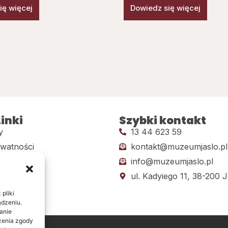
ię więcej
Dowiedz się więcej
inki
Szybki kontakt
y
13 44 623 59
ywatności
kontakt@muzeumjaslo.pl
info@muzeumjaslo.pl
dostępności
ul. Kadyiego 11, 38-200 J
pliki
ądzeniu.
anie
ażenia zgody