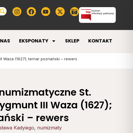
 NAS
EKSPONATY
SKLEP
KONTAKT
I Waza (1627); ternar poznański – rewers
 numizmatyczne St.
ygmunt III Waza (1627);
ański – rewers
isława Kadyiego
,
numizmaty