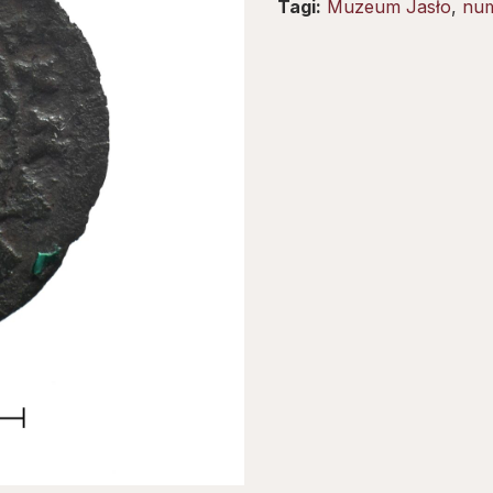
Tagi:
Muzeum Jasło
,
num