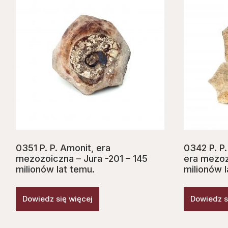
0351 P. P. Amonit, era
0342 P. P
mezozoiczna – Jura -201 – 145
era mezoz
milionów lat temu.
milionów l
Dowiedz się więcej
Dowiedz s