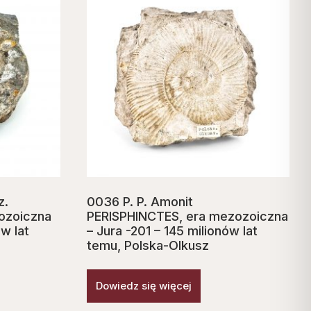
z.
0036 P. P. Amonit
ozoiczna
PERISPHINCTES, era mezozoiczna
ów lat
– Jura -201 – 145 milionów lat
temu, Polska-Olkusz
Dowiedz się więcej