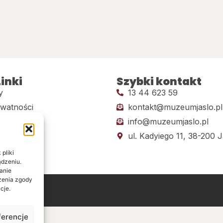
inki
Szybki kontakt
y
13 44 623 59
ywatności
kontakt@muzeumjaslo.pl
info@muzeumjaslo.pl
dostępności
ul. Kadyiego 11, 38-200 J
pliki
ądzeniu.
anie
ażenia zgody
cje.
ine
ferencje