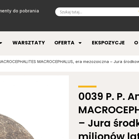
enty do pobrania
WARSZTATY
OFERTA
EKSPOZYCJE
O
 MACROCEPHALITES MACROCEPHALUS, era mezozoiczna – Jura środkowa –
0039 P. P.
MACROCEPHA
– Jura środ
milionów la