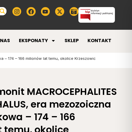
 NAS
EKSPONATY
SKLEP
KONTAKT
 174 – 166 milionów lat temu, okolice Krzeszowic
 Amonit MACROCEPHALITES
LUS, era mezozoiczna
kowa – 174 – 166
t temu, okolice