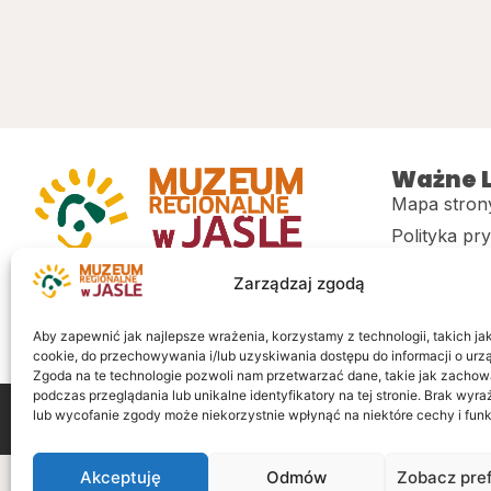
Ważne L
Mapa stron
Polityka pr
Muzeum regionalne w Jaśle im. dr.
CITiK
Zarządzaj zgodą
Stanisława Kadyiego
Deklaracja 
Sklep
Aby zapewnić jak najlepsze wrażenia, korzystamy z technologii, takich jak 
cookie, do przechowywania i/lub uzyskiwania dostępu do informacji o urz
Zgoda na te technologie pozwoli nam przetwarzać dane, takie jak zachow
podczas przeglądania lub unikalne identyfikatory na tej stronie. Brak wyr
lub wycofanie zgody może niekorzystnie wpłynąć na niektóre cechy i funk
Wszelkie prawa zastrzeżone
Realizacja: LiderOnl
Akceptuję
Odmów
Zobacz pre