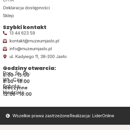
Deklaracja dostępności
Sklep
Szybki kontakt
13 44 623 59
kontakt@muzeumjaslo.pl
info@muzeumjaslo.pl
ul. Kadyiego 11, 38-200 Jasło
Godziny otwarcia:
Pon., Śr., Pt.:
8:00 - 15:00
Wt., Czw.:
8:00 - 18:00
Sobota:
Nieczynne
Niedziela:
12:00 - 16:00
Wszelkie prawa zastrzeżone
Realizacja: LiderOnline