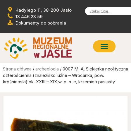
Kadyiego 11, 38-200 Jasło
13 446 23 59
Dokumenty do pobrania
Strona główna
/
archeologia
/ 0007 M. A. Siekierka neolityczna
czterościenna (znalezisko luźne – Wrocanka, pow.
krośnieński) ok. XXIII – XIX w. p. n. e, krzemień pasiasty