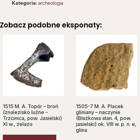
Kategoria:
archeologia
Zobacz podobne eksponaty:
1515 M. A. Topór – broń
1505-7 M. A. Placek
(znalezisko luźne –
gliniany – naczynie
Trzcinica, pow. Jasielski)
(Błażkowa stan. 4, pow.
XI w., żelazo
jasielski) ok. VIII w. p. n. e,
glina