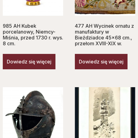
985 AH Kubek
477 AH Wycinek ornatu z
porcelanowy, Niemcy-
manufaktury w
Miśnia, przed 1730 r. wys.
Bieździadce 45×68 cm.,
8 cm.
przełom XVIII-XIX w.
Dowiedz się więcej
Dowiedz się więcej