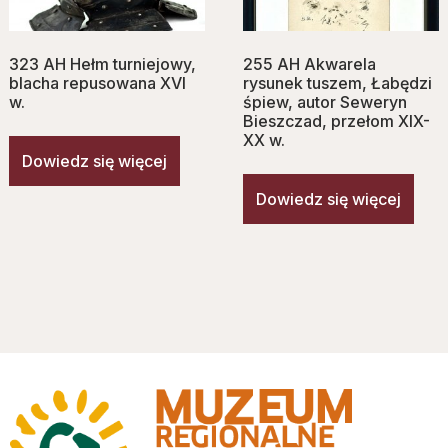
323 AH Hełm turniejowy,
255 AH Akwarela
blacha repusowana XVI
rysunek tuszem, Łabędzi
w.
śpiew, autor Seweryn
Bieszczad, przełom XIX-
XX w.
Dowiedz się więcej
Dowiedz się więcej