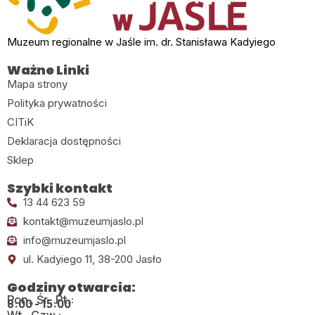
Muzeum regionalne w Jaśle im. dr. Stanisława Kadyiego
Ważne Linki
Mapa strony
Polityka prywatności
CITiK
Deklaracja dostępności
Sklep
Szybki kontakt
13 44 623 59
kontakt@muzeumjaslo.pl
info@muzeumjaslo.pl
ul. Kadyiego 11, 38-200 Jasło
Godziny otwarcia:
Pon., Śr., Pt.:
8:00 - 15:00
Wt., Czw.: