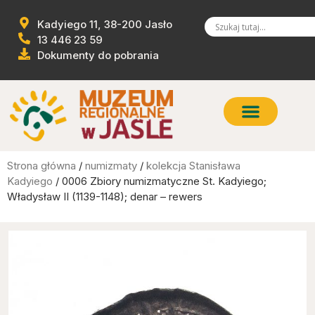
Kadyiego 11, 38-200 Jasło
13 446 23 59
Dokumenty do pobrania
Strona główna
/
numizmaty
/
kolekcja Stanisława
Kadyiego
/ 0006 Zbiory numizmatyczne St. Kadyiego;
Władysław II (1139-1148); denar – rewers