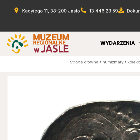
Kadyiego 11, 38-200 Jasło
13 446 23 59
Dokum
WYDARZENIA
Strona główna
/
numizmaty
/
kolekc