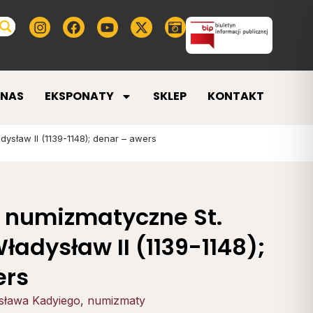
 NAS
EKSPONATY
SKLEP
KONTAKT
ysław II (1139-1148); denar – awers
 numizmatyczne St.
ładysław II (1139-1148);
ers
isława Kadyiego
,
numizmaty