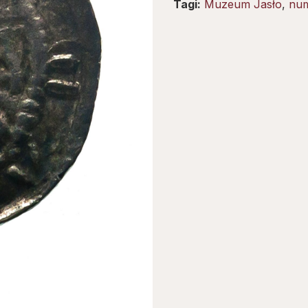
Tagi:
Muzeum Jasło
,
num