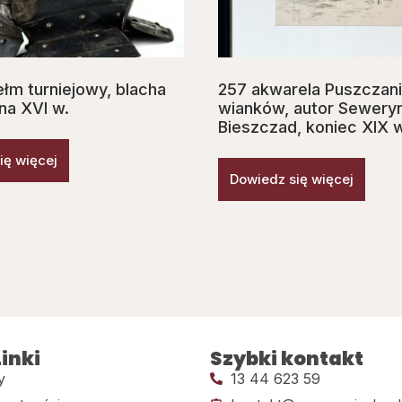
łm turniejowy, blacha
257 akwarela Puszczan
a XVI w.
wianków, autor Sewery
Bieszczad, koniec XIX 
ię więcej
Dowiedz się więcej
inki
Szybki kontakt
y
13 44 623 59