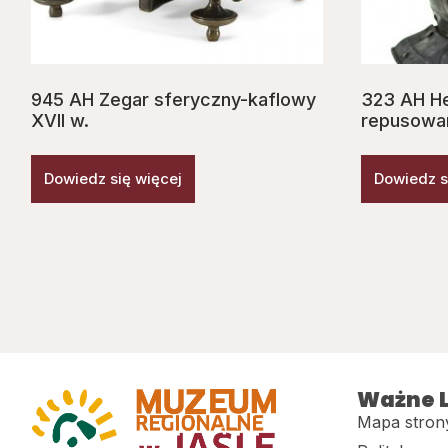
945 AH Zegar sferyczny-kaflowy
323 AH He
XVII w.
repusowan
Dowiedz się więcej
Dowiedz s
Ważne L
Mapa stron