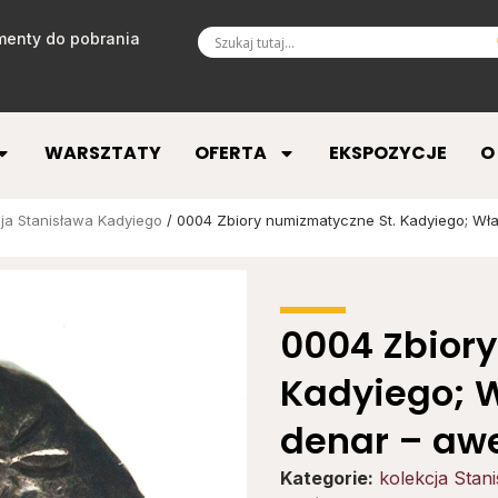
enty do pobrania
WARSZTATY
OFERTA
EKSPOZYCJE
O
ja Stanisława Kadyiego
/ 0004 Zbiory numizmatyczne St. Kadyiego; Wład
0004 Zbiory
Kadyiego; W
denar – aw
Kategorie:
kolekcja Stan