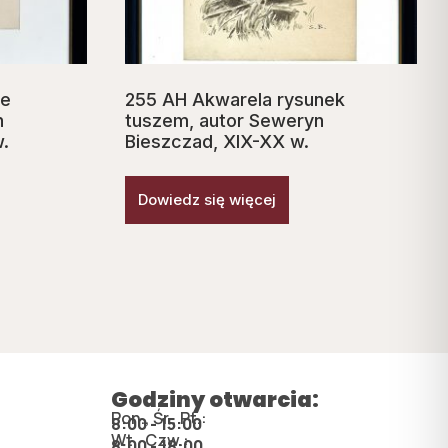
ie
255 AH Akwarela rysunek
n
tuszem, autor Seweryn
w.
Bieszczad, XIX-XX w.
Dowiedz się więcej
Godziny otwarcia:
Pon., Śr., Pt.:
8:00 - 15:00
Wt., Czw.:
8:00 - 18:00