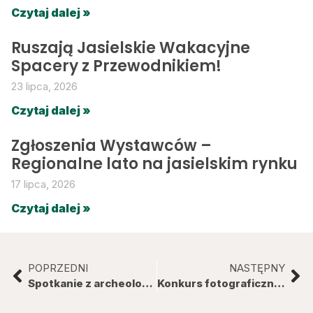
Czytaj dalej »
Ruszają Jasielskie Wakacyjne
Spacery z Przewodnikiem!
23 lipca, 2026
Czytaj dalej »
Zgłoszenia Wystawców –
Regionalne lato na jasielskim rynku
17 lipca, 2026
Czytaj dalej »
POPRZEDNI
NASTĘPNY
Spotkanie z archeologiem A. Lubelczykiem – Zamek „Golesz” – dawniej i dziś
Konkurs fotograficzny „Winorośl z bliska”