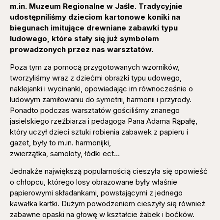
m.in. Muzeum Regionalne w Jaśle. Tradycyjnie
udostępniliśmy dzieciom kartonowe koniki na
biegunach imitujące drewniane zabawki typu
ludowego, które stały się już symbolem
prowadzonych przez nas warsztatów.
Poza tym za pomocą przygotowanych wzorników,
tworzyliśmy wraz z dziećmi obrazki typu udowego,
naklejanki i wycinanki, opowiadając im równocześnie o
ludowym zamiłowaniu do symetrii, harmonii i przyrody.
Ponadto podczas warsztatów gościliśmy znanego
jasielskiego rzeźbiarza i pedagoga Pana Adama Rąpałę,
który uczył dzieci sztuki robienia zabawek z papieru i
gazet, były to m.in. harmonijki,
zwierzątka, samoloty, łódki ect…
Jednakże największą popularnością cieszyła się opowieść
o chłopcu, którego losy obrazowane były właśnie
papierowymi składankami, powstającymi z jednego
kawałka kartki. Dużym powodzeniem cieszyły się również
zabawne opaski na głowę w kształcie żabek i boćków.