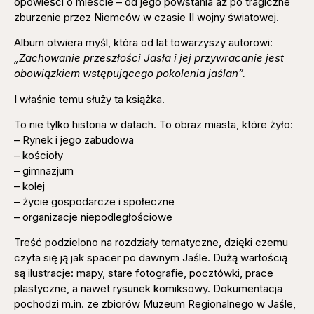
opowieści o mieście – od jego powstania aż po tragiczne
zburzenie przez Niemców w czasie II wojny światowej.
Album otwiera myśl, która od lat towarzyszy autorowi:
„Zachowanie przeszłości Jasła i jej przywracanie jest
obowiązkiem wstępującego pokolenia jaślan”.
I właśnie temu służy ta książka.
To nie tylko historia w datach. To obraz miasta, które żyło:
– Rynek i jego zabudowa
– kościoły
– gimnazjum
– kolej
– życie gospodarcze i społeczne
– organizacje niepodległościowe
Treść podzielono na rozdziały tematyczne, dzięki czemu
czyta się ją jak spacer po dawnym Jaśle. Dużą wartością
są ilustracje: mapy, stare fotografie, pocztówki, prace
plastyczne, a nawet rysunek komiksowy. Dokumentacja
pochodzi m.in. ze zbiorów Muzeum Regionalnego w Jaśle,