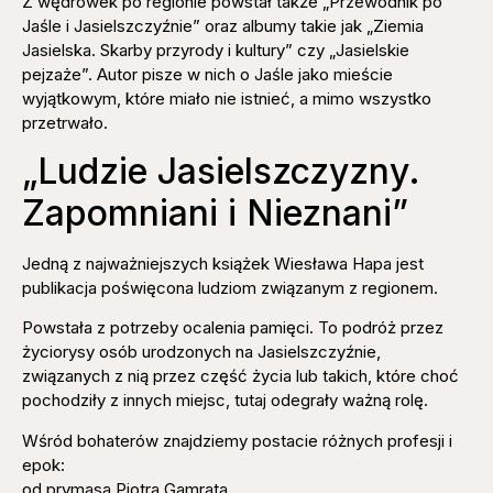
Z wędrówek po regionie powstał także „Przewodnik po
Jaśle i Jasielszczyźnie” oraz albumy takie jak „Ziemia
Jasielska. Skarby przyrody i kultury” czy „Jasielskie
pejzaże”. Autor pisze w nich o Jaśle jako mieście
wyjątkowym, które miało nie istnieć, a mimo wszystko
przetrwało.
„Ludzie Jasielszczyzny.
Zapomniani i Nieznani”
Jedną z najważniejszych książek Wiesława Hapa jest
publikacja poświęcona ludziom związanym z regionem.
Powstała z potrzeby ocalenia pamięci. To podróż przez
życiorysy osób urodzonych na Jasielszczyźnie,
związanych z nią przez część życia lub takich, które choć
pochodziły z innych miejsc, tutaj odegrały ważną rolę.
Wśród bohaterów znajdziemy postacie różnych profesji i
epok:
od prymasa Piotra Gamrata,