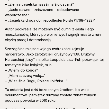
– „Ziemia Jasielska naszą małą ojczyzną”
– „Jasło dawne – zniszczone – odbudowane –
współczesne”
– „Jasielska droga do niepodległej Polski (1768–1922)”
Autor podkreśla, że możemy być dumni z Jasła i jego
mieszkańców, którzy po wojnie wydźwignęli miasto z ruin
ciężką pracą i determinacją.
Szczególne miejsce w jego twórczości zajmuje
harcerstwo. Jako założyciel i drużynowy 139. Drużyny
Harcerskiej „Lisy” im. płka Leopolda Lisa-Kuli, poświęcił tej
tematyce kilka książek, m.in.:
– „Wierni do końca”
– „Mam szczerą wolę…”
– „W służbie Bogu, Polsce i bliźnim…”
Ta ostatnia jest dziś bezcennym źródłem, bo wiele
dokumentów i pamiątek drużyny zostało zniszczonych
podczas powodzi w 2010 roku.