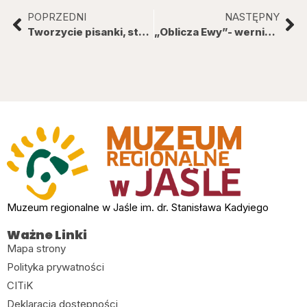
POPRZEDNI
NASTĘPNY
Tworzycie pisanki, stroiki, hafty, ozdoby świąteczne? Pieczecie domowe baby, mazurki i przygotowujecie regionalne specjały? Szukamy właśnie Was!
„Oblicza Ewy”- wernisaż i wystawa malarstwa Anny Lewińskiej w Muzeum Regionalnym w Jaśle
Muzeum regionalne w Jaśle im. dr. Stanisława Kadyiego
Ważne Linki
Mapa strony
Polityka prywatności
CITiK
Deklaracja dostępności