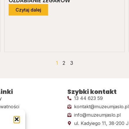
OZDABIANIE ZEGARÓW
Czytaj dalej
1
2
3
inki
Szybki kontakt
y
13 44 623 59
ywatności
kontakt@muzeumjaslo.pl
info@muzeumjaslo.pl
dostępności
ul. Kadyiego 11, 38-200 J