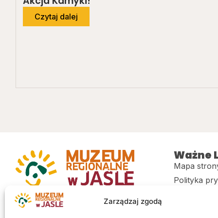
Akcja Kamyki!
Czytaj dalej
Ważne L
Mapa stron
Polityka pr
Muzeum regionalne w Jaśle im. dr.
CITiK
Zarządzaj zgodą
Stanisława Kadyiego
Deklaracja 