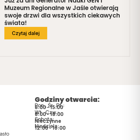
Już za dni Generator Nauki GEN i
Muzeum Regionalne w Jaśle otwierają
swoje drzwi dla wszystkich ciekawych
świata!
Czytaj dalej
Godziny otwarcia:
Pon., Śr., Pt.:
8:00 - 15:00
Wt., Czw.:
8:00 - 18:00
Sobota:
Nieczynne
Niedziela:
12:00 - 16:00
asło