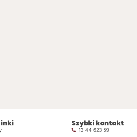
inki
Szybki kontakt
y
13 44 623 59