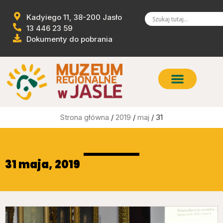
Kadyiego 11, 38-200 Jasło
13 446 23 59
Dokumenty do pobrania
Strona główna
/
2019
/
maj
/ 31
31 maja, 2019