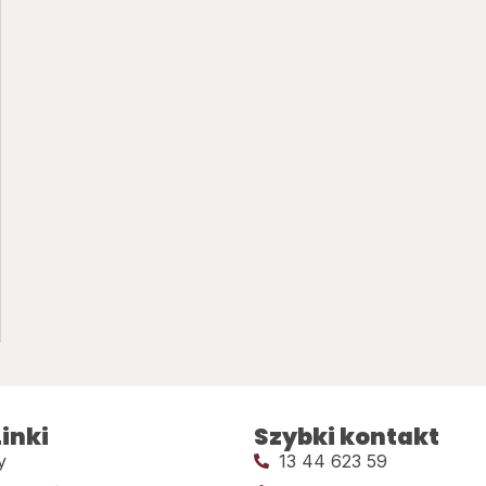
inki
Szybki kontakt
y
13 44 623 59