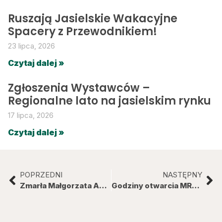
Ruszają Jasielskie Wakacyjne
Spacery z Przewodnikiem!
23 lipca, 2026
Czytaj dalej »
Zgłoszenia Wystawców –
Regionalne lato na jasielskim rynku
17 lipca, 2026
Czytaj dalej »
POPRZEDNI
NASTĘPNY
Zmarła Małgorzata Adamska-Chmiel zastępca Burmistrza Miasta Jasła
Godziny otwarcia MRJ w nadchodzącym tygodniu.